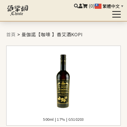
(0)
繁體中文
▼
首頁
>
曼伽諾【咖啡 】香艾酒KOPI
500ml | 17% | G510203