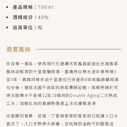
產品規格：
700ml
酒精成分：
40%
出貨單位：
瓶
酒質風味
來自單一產區，使用現代化連續式蒸餾器創造出充滿香草
風味卻輕柔的千里達蘭姆酒，重燒烤白橡木波本桶熟陳3
至5年，再與同樣來自千里達但已停產的8年高酯類蘭姆酒
勾兌後，運抵法國干邑區的皮耶費朗莊園，換桶熟陳於炙
烤法國橡木干邑桶12至18個月的Double Aging二次熟成
工法；加勒比海的島嶼熱情遇上法式優雅浪漫
光是聞到香蕉、荳蔻、丁香與香草的香氣就已經讓人口水
直流了，入口式熱帶水果糖、杏桃與奶油餅干的甜香滋