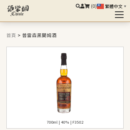
(0)
繁體中文
▼
首頁
>
普雷森黑蘭姆酒
700ml | 40% | F3502