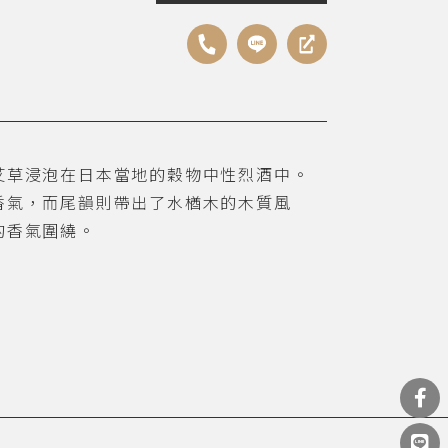
艾草浸泡在日本當地的穀物中性烈酒中。
香氣，而尾韻則帶出了水楢木的木質風
的香氣圍繞。