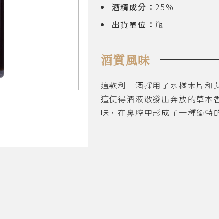
酒精成分：
25%
出貨單位：
瓶
酒質風味
這款利口酒採用了水楢木片和
這使得酒液散發出奔放的草本
味，在鼻腔中形成了一種獨特