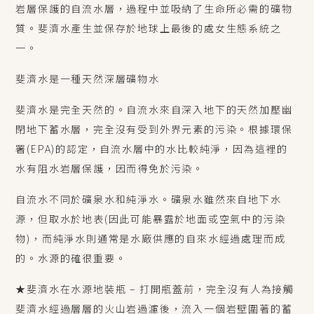
岩層保護的自流水層，過程中並吸納了生命所必需的礦物
質。斐濟水產生並保存於地球上最後的處女生態系統之
一。
斐濟水是一種天然深層礦物水
斐濟水是完全天然的。自流水來自深入地下的天然加壓幽
閉地下蓄水層，完全沒有受到外界元素的污染。根據環保
署(EPA)的認定，自流水層中的水比較純淨，因為這裡的
水有阻水岩層保護，因而得免於污染。
自流水不同於礦泉水和純淨水。礦泉水雖然來自地下水
源，但取水於地表(因此可能暴露於地面或空氣中的污染
物)，而純淨水則通常是水廠供應的自來水經過處理而成
的。水源的確很重要。
★斐濟水在水源地裝瓶 – 打開瓶蓋前，完全沒有人為接觸
斐濟水經過層層的火山岩過濾後，流入一個岩壁圍著的蓄