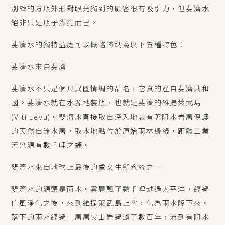
別緻的方瓶外形對眼光獨到的顧客很有吸引力，但斐濟水
絕非只是瓶子漂亮而已。
斐濟水的獨特益處可以概略歸納為以下五種特色：
斐濟水來自斐濟
斐濟水不只是個具異國情調的品名，它真的產自斐濟共和
國。斐濟水就在水源地裝瓶，也就是斐濟的維提萊武島
(Viti Levu)。斐濟水直接取自深入地表有著阻水岩層保護
的天然自流水層，取水地點位於原始雨林邊緣，距離工業
污染源有數千哩之遙。
斐濟水來自地球上最後的處女生態系統之一
斐濟水的源頭是雨水。雲層飄了數千哩越過太平洋，經過
信風淨化之後，來到維提萊武島上空，化為雨水降下來。
落下的雨水經過一層層火山岩過濾了數百年，流到有阻水