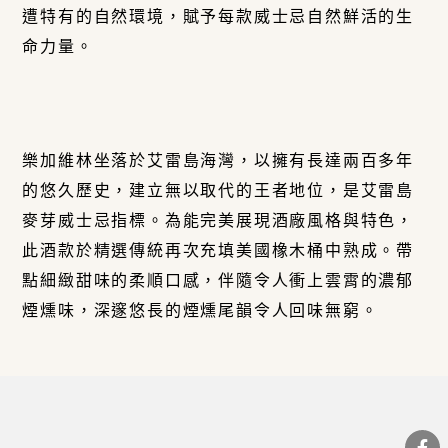
遭特有的自然環境，賦予每款威士忌自然鮮活的生
命力量。
樂加維林坐落於艾雷島海灣，以擁有長達兩百多年
的悠久歷史，建立無以取代的王者地位，是艾雷島
麥芽威士忌指標。為能完美展現酒廠風格與特色，
此酒款於精選傳統再次充填美國橡木桶中熟成。帶
點細緻甜味的柔順口感，伴隨令人衝上雲霄的濃郁
煙燻味，深邃悠長的煙燻尾韻令人回味無窮。