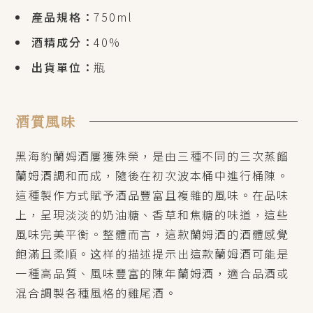
產品規格：
750ml
酒精成分：
40%
出貨單位：
瓶
酒質風味
黑海豹蘭姆酒屢獲殊榮，是由三種不同的三次蒸餾
蘭姆酒調和而成，隨後在初次波本桶中進行桶陳。
這種製作方式賦予酒品豐富且複雜的風味。在品味
上，呈現淡淡的奶油糖、香草和焦糖的味道，這些
風味完美平衡。整體而言，這款蘭姆酒的酒體感覺
飽滿且柔順。这样的描述提示出這款蘭姆酒可能是
一種高品質、風味豐富的陳年蘭姆酒，適合品酒或
混合調製各種風格的雞尾酒。