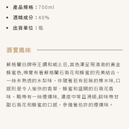
產品規格：
700ml
酒精成分：
40%
出貨單位：
瓶
酒質風味
蘇格蘭白牌帝王調和威士忌,其色澤呈現清澈的黃金
蜂蜜色,嗅覺有著蘇格蘭石南花和蜂蜜的完美結合，
一絲未熟透的水梨味，伴隨著若有若無的橡木味,口
感則是令人愉快的香草、蜂蜜和盛開的石南花香
味，略帶有一絲煙燻味, 濃度中等且滑順,餘味帶甘
甜石南花和蜂蜜的口感，參雜著些許的煙燻味。