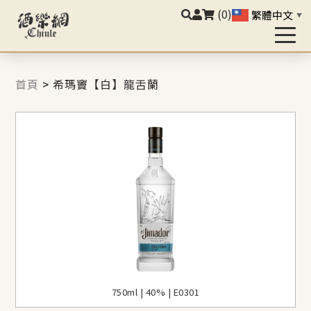
(0)
繁體中文
▼
首頁
>
希瑪竇【白】龍舌蘭
750ml | 40% | E0301