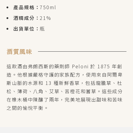
產品規格：
750ml
酒精成分：
21%
出貨單位：
瓶
酒質風味
這款酒由弗朗西斯的藥劑師 Peloni 於 1875 年創
造。他根據嚴格守護的家族配方，使用來自阿爾卑
斯山脈的水源和 13 種新鮮香草，包括龍膽草、杜
松、薄荷、八角、艾草、苦橙花和蓍草。這些成分
在橡木桶中陳釀了兩年，完美地展現出甜味和苦味
之間的愉悅平衡。