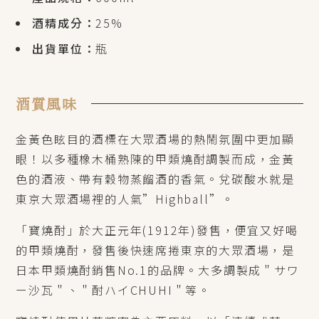
酒精成分：
25%
出貨單位：
瓶
酒質風味
金黃色眩目的酒標在大眾酒場的熱鬧氛圍中更加顯
眼！以多種橡木桶熟陳的甲類燒酎調製而成，金黃
色的酒液、帶有穀物蒸餾酒的香氣。兌碳酸水就是
東京大眾酒場裡的人氣”Highball”。
「寶燒酎」於大正元年(1912年)發售，便宜又好喝
的甲類燒酎，發售後快速席捲東京的大眾酒場，是
日本甲類燒酎銷售No.1的品牌。大多調製成＂サワ
ー沙瓦＂、＂酎ハイCHUHI＂等。