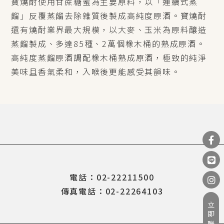
寶燒酎使用甘蔗糖蜜為主要原料，以「連續式蒸
餾」反覆蒸餾去除雜質後製成高純度原酒。寶燒酎
還有燒酎業界最大規模，以大麥、玉米為原料釀造
蒸餾製成、多達85種、2萬個橡木桶的熟成原酒。
高純度蒸餾原酒調配橡木桶熟成原酒，極致的純淨
美味且香氣柔和，入喉後更能感受其韻味。
電話：02-22211500
傳真電話：02-22264103
立即聯繫