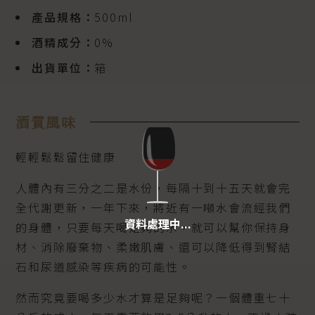
產品規格：
500ml
酒精成分：
0%
出貨單位：
箱
酒質風味
輕輕鬆鬆留住健康
人體內有三分之二是水份，每隔十到十五天就會完
全代謝更新，一年下來，將近有一噸水會流經我們
資料處理中...
的身體，只要每天喝足夠的水，就可以幫你保持身
材、消除廢棄物、柔嫩肌膚、還可以降低得到腎結
石和尿道感染等疾病的可能性。
然而究竟要喝多少水才算是足夠呢？一個體重七十