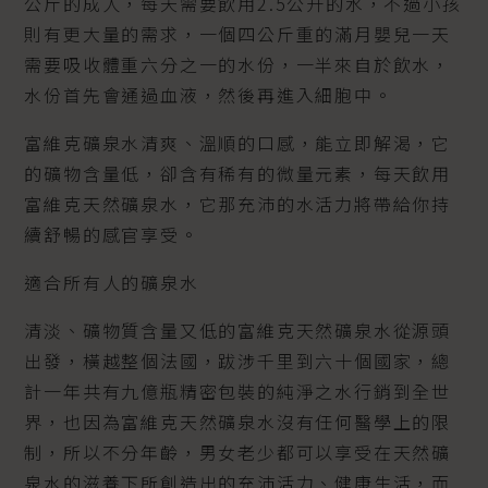
公斤的成人，每天需要飲用2.5公升的水，不過小孩
則有更大量的需求，一個四公斤重的滿月嬰兒一天
需要吸收體重六分之一的水份，一半來自於飲水，
水份首先會通過血液，然後再進入細胞中。
富維克礦泉水清爽、溫順的口感，能立即解渴，它
的礦物含量低，卻含有稀有的微量元素，每天飲用
富維克天然礦泉水，它那充沛的水活力將帶給你持
續舒暢的感官享受。
適合所有人的礦泉水
清淡、礦物質含量又低的富維克天然礦泉水從源頭
出發，橫越整個法國，跋涉千里到六十個國家，總
計一年共有九億瓶精密包裝的純淨之水行銷到全世
界，也因為富維克天然礦泉水沒有任何醫學上的限
制，所以不分年齡，男女老少都可以享受在天然礦
泉水的滋養下所創造出的充沛活力、健康生活，而