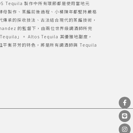
OS Tequila 製作中所有環節都是使用當地元
酵母製作、蒸餾前後過程、小桶陳年都堅持嚴格
代傳承的採收技法、古法結合現代的蒸餾技術，
ernandez 的監督下，由兩位世界級調酒師所完
ila」。 Altos Tequila 其優雅地甜度，
衡芬芳的特色，將是所有調酒師與 Tequila