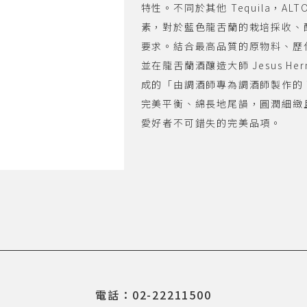
特性。不同於其他 Tequila，ALT
素，對於藍色龍舌蘭的栽培採收、
要求。結合最高品質的原物料、歷
並在龍舌蘭酒釀造大師 Jesus H
成的「由調酒師專為調酒師製作的 Tequ
完美平衡、綿長地尾韻，圓潤細緻且平
愛好者不可錯失的完美品項。
電話：02-22211500