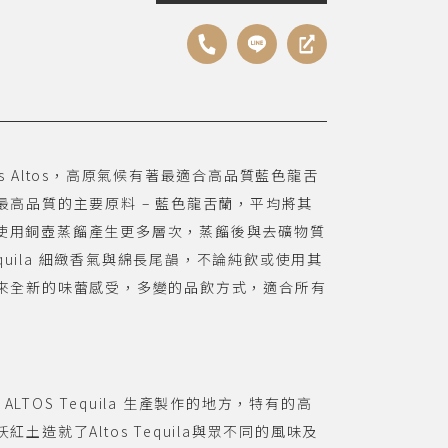
哥 Los Altos，高原氣候有著最適合高品質藍色龍舌
高品質的主要原料 – 藍色龍舌蘭，平均將其
uila，使用銅壺蒸餾產生更多層次，蒸餾後與去礦物質
equila 細緻香氣與綿長尾韻，不論純飲或使用其
來全新的味蕾感受，多變的品飲方式，適合所有
co 是 ALTOS Tequila 生產製作的地方，特有的高
造就了Altos Tequila與眾不同的風味及