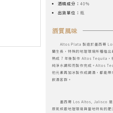
酒精成分：
40%
出貨單位：
瓶
酒質風味
Altos Plata 製造於墨西
蘭生長，特殊的地理環境所種植出最
熟成 7 年後製作 Altos Teq
純淨水調和而製作完成。Altos T
他元素再加冰製作成調酒，都能帶
飲酒客群。
墨西哥 Los Altos, Jalis
原氣候跟地理環境與當地特有的肥沃紅土