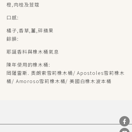
橙,肉桂及荳蔻
口感:
橘子,香草,薑,碎蘋果
餘韻:
耶誕香料與橡木桶氣息
陳年使用的橡木桶:
岡薩雷斯. 奧朗索雪莉橡木桶/ Apostoles雪莉橡木
桶/ Amoroso雪莉橡木桶/ 美國白橡木波本桶