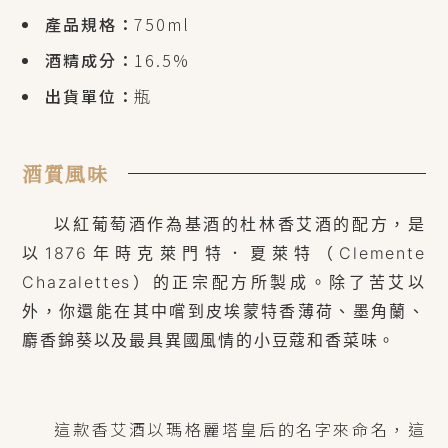
產品規格：
750ml
酒精成分：
16.5%
出貨單位：
瓶
酒質風味
以紅葡萄酒作為基酒的杜林香艾酒的配方，是
以1876年時克萊門特．夏萊特（Clemente
Chazalettes）的正宗配方所製成。除了苦艾以
外，你還能在其中嚐到皮埃蒙特香薄荷、墨角蘭、
麝香錦葵以及最具異國風情的小豆蔻和香菜味。
這款香艾酒以瑪格麗塔皇后的名字來命名，這