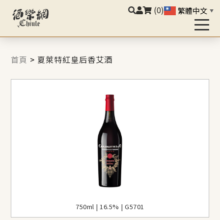
(0)
繁體中文
▼
首頁
>
夏萊特紅皇后香艾酒
750ml | 16.5% | G5701