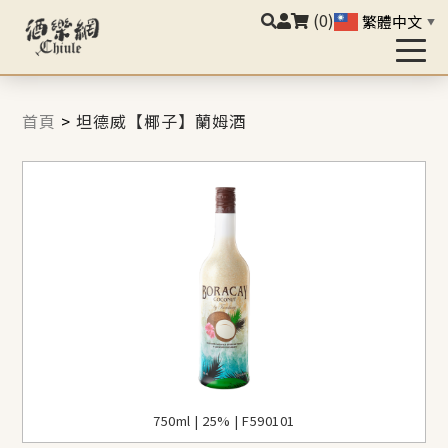
(0)
繁體中文
▼
首頁
>
坦德威【椰子】蘭姆酒
750ml | 25% | F590101