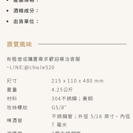
酒精成分：
出貨單位：
酒質風味
有租借或購置需求歡迎尋洽客服
~LINE:@chiule520
尺寸
215 x 110 x 480 mm
重量
4.25公斤
材料
304不銹鋼；黃銅
攻絲螺紋
G5/8″
不銹鋼管；外徑 5/16 英寸，內徑
啤酒管
7 毫米