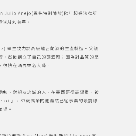
 Julio Anejo(異指特別陳放)陳年超過法律所
18個月到兩年。
nzález) 畢生致力於高級龍舌蘭酒的生產製造。父親
習，然後創立了自己的釀酒廠；因為對品質的堅
，很快在酒界聲名大噪。
勤勉、對親友忠誠的人，在墨西哥德高望重，被
lero) 」，83歲高齡的他雖然已從事業的最前線
植場。
圖斯 (Los Altos) 哈利斯科 (Jalisco) 高