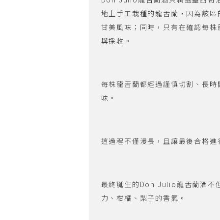
地上手工栽種的龍舌蘭，因為該區
甘美風味；同時，只有在確認每株
與採收。
每株龍舌蘭都經過謹慎切割、長時
味。
這過程不僅漫長，且讓最後合格進
最終誕生的Don Julio龍舌蘭
力、柑橘、梨子的香氣。