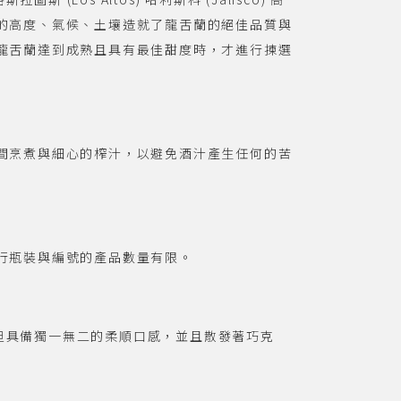
的高度、氣候、土壤造就了龍舌蘭的絕佳品質與
龍舌蘭達到成熟且具有最佳甜度時，才進行揀選
間烹煮與細心的榨汁，以避免酒汁產生任何的苦
行瓶裝與編號的產品數量有限。
酒不但具備獨一無二的柔順口感，並且散發著巧克