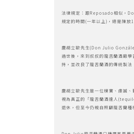
法律規定：跟Reposado相似，Don
規定的時間(一年以上)，總是陳放
唐胡立歐先生(Don Julio Go
過世後，來到叔叔的龍舌蘭酒廠學
持，並改良了龍舌蘭酒的傳統製法
唐胡立歐先生是一位樸實、虔誠、
視為真正的「龍舌蘭酒達人(tequi
退休，但至今仍親自照顧龍舌蘭種
Don Julio龍舌蘭酒只精選墨西哥洛斯拉