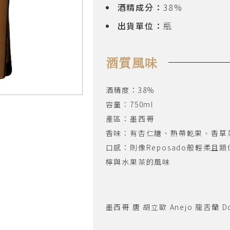
酒精成分：
38%
出貨單位：
瓶
酒質風味
酒精度：38%
容量：750ml
產區：墨西哥
香味：有杏仁糖、熱帶乾果、香草
口感：則像Reposado般輕柔
檸與水果茶的風味
墨西哥 唐 胡立歐 Anejo 龍舌蘭 Don 