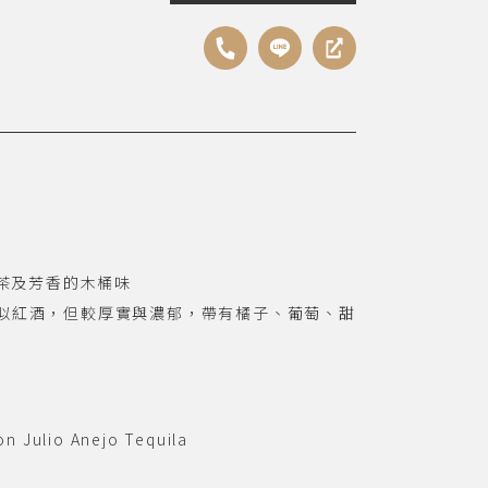
茶及芳香的木桶味
且類似紅酒，但較厚實與濃郁，帶有橘子、葡萄、甜
Julio Anejo Tequila