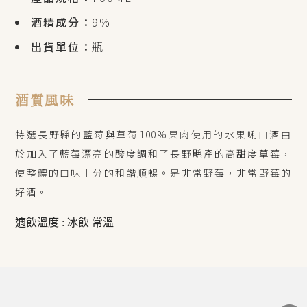
酒精成分：
9%
出貨單位：
瓶
酒質風味
特選長野縣的藍莓與草莓100%果肉使用的水果唎口酒由
於加入了藍莓漂亮的酸度調和了長野縣產的高甜度草莓，
使整體的口味十分的和諧順暢。是非常野莓，非常野莓的
好酒。
適飲溫度 : 冰飲 常溫