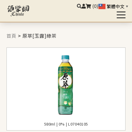
(0)
繁體中文
▼
首頁
>
原萃[玉露]綠茶
580ml | 0% | L07040105