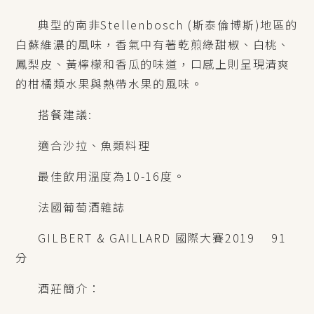
典型的南非Stellenbosch (斯泰倫博斯)地區的
白蘇維濃的風味，香氣中有著乾煎綠甜椒、白桃、
鳳梨皮、黃檸檬和香瓜的味道，口感上則呈現清爽
的柑橘類水果與熱帶水果的風味。
搭餐建議:
適合沙拉、魚類料理
最佳飲用溫度為10-16度。
法國葡萄酒雜誌
GILBERT & GAILLARD
國際大賽
2019
91
分
酒莊簡介：