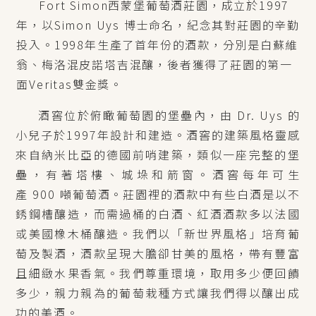
Fort Simon西蒙堡葡萄酒莊園，成立於1997
年，以Simon Uys 博士命名，紀念其對莊園的辛勤
投入。1998年生產了首年份的酒款，分別是白蘇維
翁、梅洛混皮諾塔吉混釀，後者獲得了莊園的第一
面Veritas雙金獎。
酒窖位於俯瞰葡萄園的堡壘內，由 Dr. Uys 的
小兒子於1997年設計和建造。酒窖的建築風格靈感
來自納米比亞的德國前哨建築，類似一座完整的堡
壘，有著塔樓、城垛和箭窗。酒窖每年可生
產 900 噸葡萄酒。莊園裡的酒款中有些白酒是以不
銹鋼槽釀造，而需過桶的白酒、紅酒酒款多以法國
或美國橡木桶釀造。我們以「新世界風格」培育葡
萄及製酒，酒款呈現大膽卻甘美的風格，帶有豐富
且細緻水果香氣。我們尊重環境，取用多少便回饋
多少，親力親為的葡萄栽種方式讓我們得以釀出成
功的美酒。