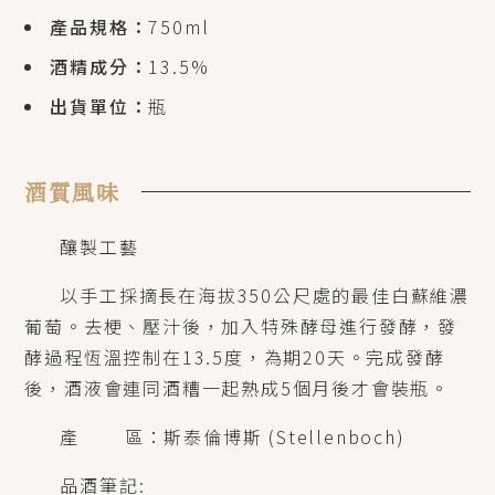
產品規格：
750ml
酒精成分：
13.5%
出貨單位：
瓶
酒質風味
釀製工藝
以手工採摘長在海拔350公尺處的最佳白蘇維濃
葡萄。去梗、壓汁後，加入特殊酵母進行發酵，發
酵過程恆溫控制在13.5度，為期20天。完成發酵
後，酒液會連同酒糟一起熟成5個月後才會裝瓶。
產 區：斯泰倫博斯 (Stellenboch)
品酒筆記: