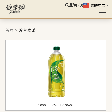
(0)
繁體中文
▼
首頁
>
冷萃綠茶
1000ml | 0% | L070402