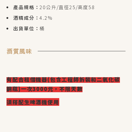
產品規格：
20公升/直徑25/高度58
酒精成分：
4.2%
出貨單位：
桶
酒質風味
有配合租借機器(包含工程師拆裝和二氧化碳
鋼瓶)一次3
000元，不限天數
須搭配生啤酒機使用