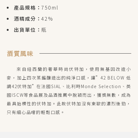
產品規格：
750ml
酒精成分：
42%
出貨單位：
瓶
酒質風味
來自紐西蘭的奢華時尚伏特加，
使用無基因改造小
麥，加上四次蒸餾釀造出的純淨口感，讓”42 BELOW 低
調42伏特加”在法國SIAL、
比利時Monde Selection、英
國ISCW等食品展及品酒推薦中脫穎而出，獲獎無數，成為
最具始標性的伏特加。此款伏特加
沒有東歐的濃烈後勁，
只有細心品嚐的輕鬆口感。