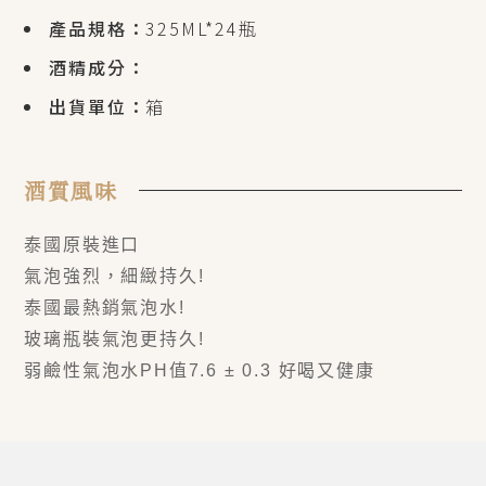
產品規格：
325ML*24瓶
酒精成分：
出貨單位：
箱
酒質風味
泰國原裝進口
氣泡強烈，細緻持久!
泰國最熱銷氣泡水!
玻璃瓶裝氣泡更持久!
弱鹼性氣泡水PH值7.6 ± 0.3 好喝又健康