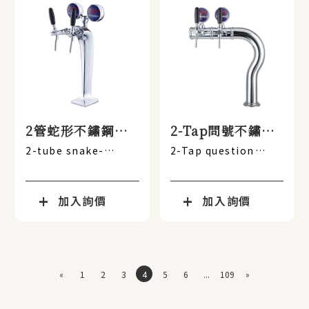
2管蛇形不鏽鋼酒
2-Tap問號不鏽鋼
柱
酒柱
2-tube snake-
2-Tap question
shaped stainless
mark-shaped
steel bottle rack
stainless steel
bottle rack
加入詢價
加入詢價
«
1
2
3
4
5
6
...
109
»