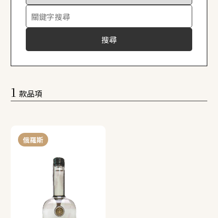
搜尋
1
款品項
俄羅斯