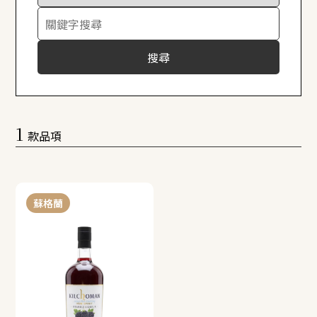
搜尋
1
款品項
蘇格蘭