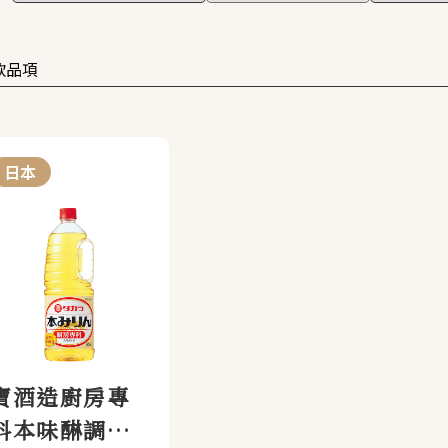
款品項
日本
寶酒造廚房專
科本味醂調味