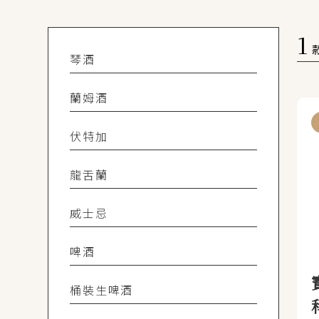
1
琴酒
蘭姆酒
伏特加
龍舌蘭
威士忌
啤酒
桶裝生啤酒