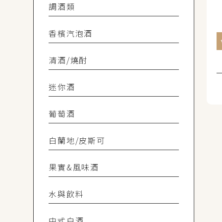
調酒類
香檳汽泡酒
清酒/燒酎
迷你酒
葡萄酒
白蘭地/皮斯可
果實&風味酒
水與飲料
中式白酒