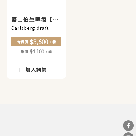
嘉士伯生啤酒【30
公升】
Carlsberg draft
beer [30 liters]
$3,600
會員價
/ 桶
$4,100
原價
/ 桶
加入詢價