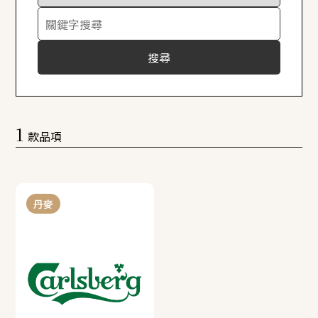
搜尋
1
款品項
丹麥