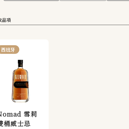
款品項
西班牙
Nomad 雪莉
雙桶威士忌