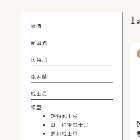
1
琴酒
蘭姆酒
伏特加
龍舌蘭
威士忌
類型
穀物威士忌
單一純麥威士忌
調和威士忌