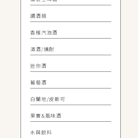
調酒類
香檳汽泡酒
清酒/燒酎
迷你酒
葡萄酒
白蘭地/皮斯可
果實&風味酒
水與飲料