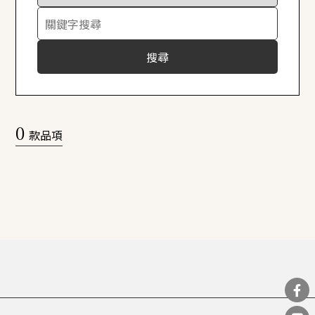
搜尋
0
款品項