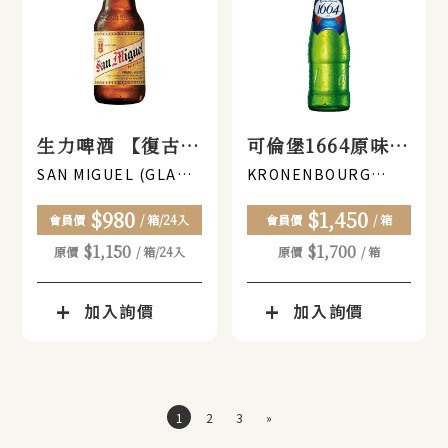
生力啤酒 【復古矮
可倫堡1664原味啤
胖瓶】330ML (瓶
酒 330ML (瓶裝)
SAN MIGUEL (GLASS
KRONENBOURG
BOTTLE)330ML
1664 (GLASS
裝) x 24瓶
x 24瓶
$980
$1,450
BOTTLE)330ML
會員價
/ 箱/24入
會員價
/ 箱
$1,150
$1,700
原價
/ 箱/24入
原價
/ 箱
加入詢價
加入詢價
1
2
3
»