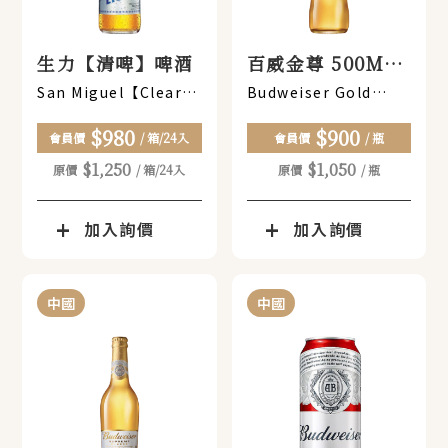
生力【清啤】啤酒
百威金尊 500ML
(瓶裝)x12瓶
San Miguel【Clear】
Budweiser Gold
Beer
500ML (bottle)x12
$980
$900
bottles
會員價
/ 箱/24入
會員價
/ 瓶
$1,250
$1,050
原價
/ 箱/24入
原價
/ 瓶
加入詢價
加入詢價
中國
中國