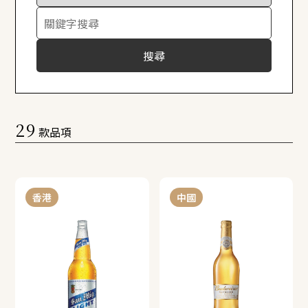
搜尋
29
款品項
香港
中國