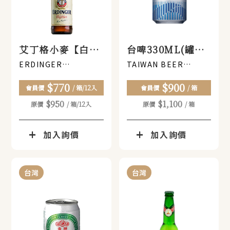
艾丁格小麥【白啤
台啤330ML(罐裝)
酒Weib】
x 24罐
ERDINGER
TAIWAN BEER
WEIBBIER 330ML
CLASSIC
330ml(瓶裝) x 12
$770
$900
GLASS BOTTLE
(CAN)330ML
會員價
/ 箱/12入
會員價
/ 箱
瓶
$950
$1,100
原價
/ 箱/12入
原價
/ 箱
加入詢價
加入詢價
台灣
台灣