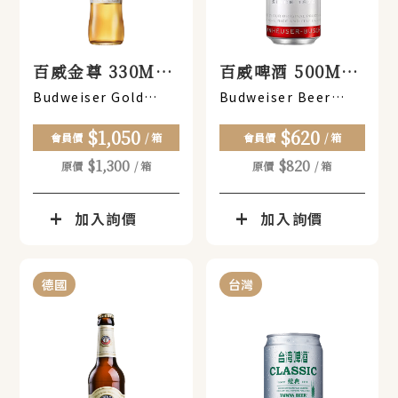
百威金尊 330ML
百威啤酒 500ML
(瓶裝)x24瓶
(罐裝)x12入
Budweiser Gold
Budweiser Beer
330ML (bottle) x 24
500ML (can) x 12
$1,050
$620
pieces
會員價
/ 箱
會員價
/ 箱
$1,300
$820
原價
/ 箱
原價
/ 箱
加入詢價
加入詢價
德國
台灣