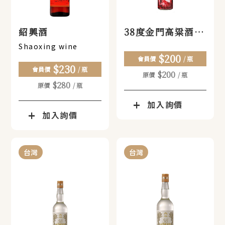
紹興酒
38度金門高粱酒
霹靂紀念版 亂世狂
Shaoxing wine
$200
刀(小)
會員價
/ 瓶
$230
會員價
/ 瓶
$200
原價
/ 瓶
$280
原價
/ 瓶
加入詢價
加入詢價
台灣
台灣