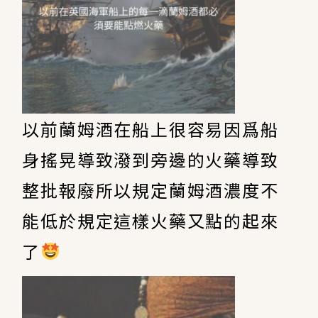
以前蘭姆酒在船上很容易因爲船
身搖晃導致潑到旁邊的火藥導致
整批報廢所以規定蘭姆酒濃度不
能低於規定這樣火藥又點的起來
了