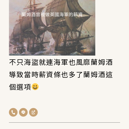
不只海盜就連海軍也風靡蘭姆酒
導致當時薪資條也多了蘭姆酒這
個選項